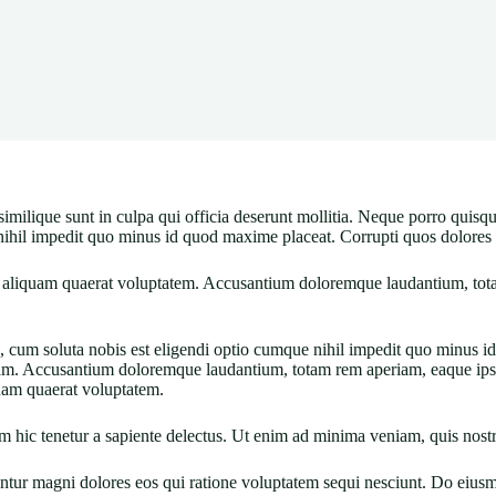
similique sunt in culpa qui officia deserunt mollitia. Neque porro quisq
nihil impedit quo minus id quod maxime placeat. Corrupti quos dolores e
liquam quaerat voluptatem. Accusantium doloremque laudantium, totam 
re, cum soluta nobis est eligendi optio cumque nihil impedit quo minus
uam. Accusantium doloremque laudantium, totam rem aperiam, eaque ipsa 
uam quaerat voluptatem.
 hic tenetur a sapiente delectus. Ut enim ad minima veniam, quis nostr
uuntur magni dolores eos qui ratione voluptatem sequi nesciunt. Do eiu