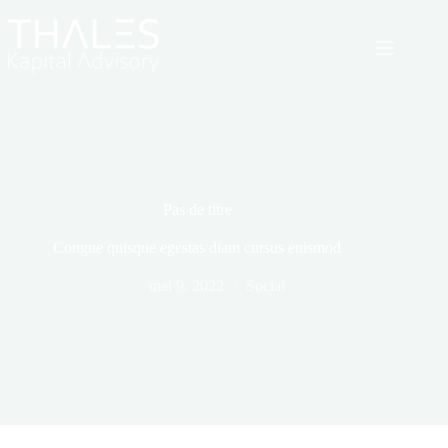
Passer
au
contenu
Pas de titre
Congue quisque egestas diam cursus euismod
mai 9, 2022
Social