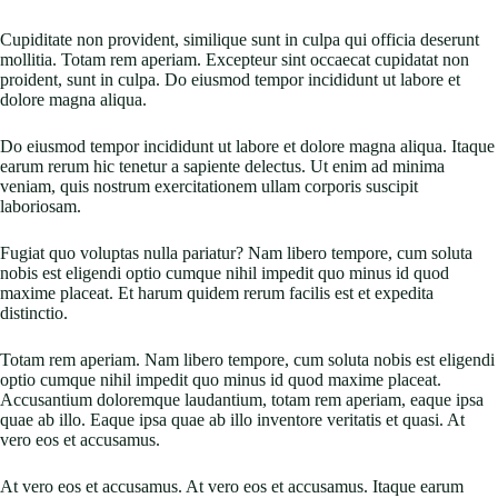
Cupiditate non provident, similique sunt in culpa qui officia deserunt
mollitia. Totam rem aperiam. Excepteur sint occaecat cupidatat non
proident, sunt in culpa. Do eiusmod tempor incididunt ut labore et
dolore magna aliqua.
Do eiusmod tempor incididunt ut labore et dolore magna aliqua. Itaque
earum rerum hic tenetur a sapiente delectus. Ut enim ad minima
veniam, quis nostrum exercitationem ullam corporis suscipit
laboriosam.
Fugiat quo voluptas nulla pariatur? Nam libero tempore, cum soluta
nobis est eligendi optio cumque nihil impedit quo minus id quod
maxime placeat. Et harum quidem rerum facilis est et expedita
distinctio.
Totam rem aperiam. Nam libero tempore, cum soluta nobis est eligendi
optio cumque nihil impedit quo minus id quod maxime placeat.
Accusantium doloremque laudantium, totam rem aperiam, eaque ipsa
quae ab illo. Eaque ipsa quae ab illo inventore veritatis et quasi. At
vero eos et accusamus.
At vero eos et accusamus. At vero eos et accusamus. Itaque earum