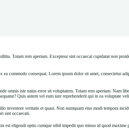
mollitia. Totam rem aperiam. Excepteur sint occaecat cupidatat non proid
 ex ea commodo consequat. Lorem ipsum dolor sit amet, consectetur adipis
is unde omnis iste natus error sit voluptatem. Totam rem aperiam. Nam li
quatur? Quis autem vel eum iure reprehenderit qui in ea voluptate veli
ab illo inventore veritatis et quasi. Non numquam eius modi tempora inc
i sint occaecati.
is est eligendi optio cumque nihil impedit quo minus id quod maxime pla