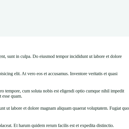
ent, sunt in culpa. Do eiusmod tempor incididunt ut labore et dolore
icing elit. At vero eos et accusamus. Inventore veritatis et quasi
bero tempore, cum soluta nobis est eligendi optio cumque nihil impedit
t esse quam.
idunt ut labore et dolore magnam aliquam quaerat voluptatem. Fugiat quo
ceat. Et harum quidem rerum facilis est et expedita distinctio.